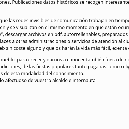
ciones, en el que se tiene acceso al Servicio Público de Em
ia imprescindible para que le puedan atender en su oficina d
a prestación, se da información relativa a empleo, formación
mático o presentar el mismo problemas de descargas, de cone
e programas suficientes o actualizados, podrá contar con l
navegador Mozilla no suelen dar problemas, si bien ciertos
t explorer, es cuestión de ir viendo o probando en los di
 la actualidad del C.P.Cheles así como de las distintas cate
 Fútbol.
er informaicón relativa a las Fiestas y tradiciones de nuestr
. Se ha gestionando con la Diputación Provincial de Badajoz 
unicipal de Cheles, en la Sección Archivo Municpal- Public
to de Cheles desde el año 1894 hasta el año 2.011, las acta
tas de Pleno
iones. Publicaciones datos históricos se recogen interesante