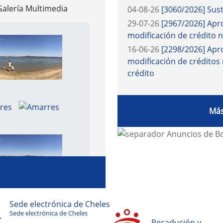
Agenda
PIRANTES AL PROCESO DE
15-08-2016
.
FIESTA DE LA
022
Del 29-04-2016 al 15-08-2
LLO DE LOS PUEBLOS
27-02-2016
.
Matanza popu
RSS
Anuncios en e
Galería Multimedia
04-08-26
[3060/2026] Sust
29-07-26
[2967/2026] Apro