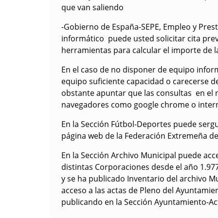
Destacamos los siguientes iconos y/o enla
-Administración Electrónica-Sede Electrón
Carpeta Electrónica
-Junta de Extremadura-Ayudas Sociales, en
-Emplea Extremadura.com, icono en el que
interesado-interesada, acciones como re
ayudas
-Centro de Información Europea-Centro E
las distintas ayudas públcias en los diferent
Estado y Diario Oficial de la Unión Europe
que van saliendo