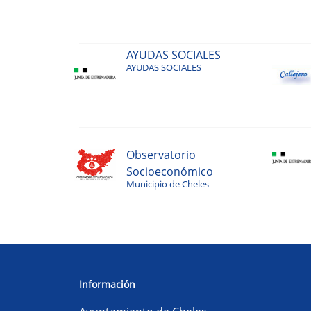
Más Galeria
El tiempo
El tiempo