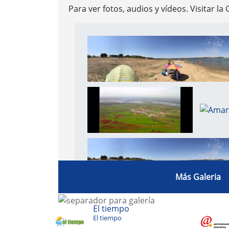
Noticias
05-06-2024
.
LISTADO PROVISIONAL DE AS
ESTABILIZACIÓN DE EMPLEO TEMPORAL 2
26-12-2023
.
PROYECTO PARA EL DESARRO
INTELIGENTES
28-05-2020
.
IMPUESTOS DEL OAR
Más Noticias
Galería Multimedia
Para ver fotos, audios y vídeos. Visitar la