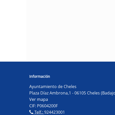
Información
Ayuntamiento de Cheles
Plaza Díaz Ambrona,1 - 06105 Cheles (Badajo
Ver mapa
CIF: P0604200F
Telf.:
924423001