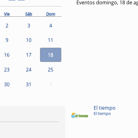
Eventos domingo, 18 de a
Vie
Sáb
Dom
2
3
4
9
10
11
16
17
18
23
24
25
30
31
1
El tiempo
El tiempo