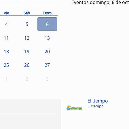
Eventos domingo, 6 de oc
Vie
Sáb
Dom
4
5
6
11
12
13
18
19
20
25
26
27
1
2
3
El tiempo
El tiempo