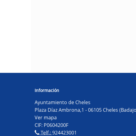
Información
Ayuntamiento de Cheles
Plaza Díaz Ambrona,1 - 06105 Cheles (Badajo
Ver mapa
CIF: P0604200F
Telf.:
924423001