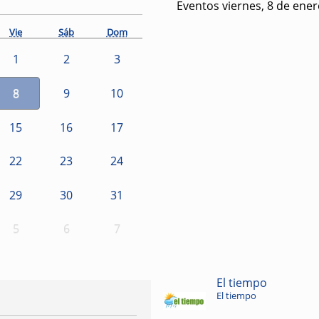
Eventos viernes, 8 de ene
Vie
Sáb
Dom
1
2
3
8
9
10
15
16
17
22
23
24
29
30
31
5
6
7
El tiempo
El tiempo