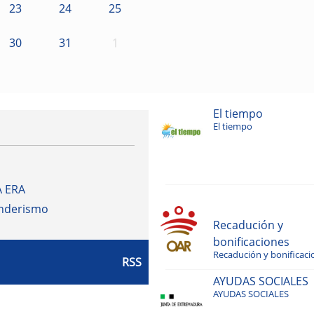
23
24
25
30
31
1
El tiempo
El tiempo
A ERA
enderismo
Recadución y
bonificaciones
Recadución y bonificaci
RSS
AYUDAS SOCIALES
AYUDAS SOCIALES