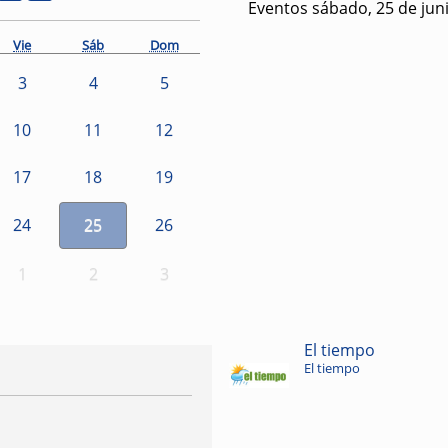
Eventos sábado, 25 de jun
Vie
Sáb
Dom
3
4
5
10
11
12
17
18
19
24
25
26
1
2
3
El tiempo
El tiempo