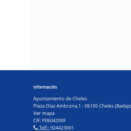
Información
Ayuntamiento de Cheles
Plaza Díaz Ambrona,1 - 06105 Cheles (Badajo
Ver mapa
CIF: P0604200F
Telf.:
924423001