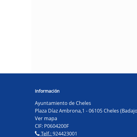
Información
Ayuntamiento de Cheles
Plaza Díaz Ambrona,1 - 06105 Cheles (Badajo
Ver mapa
CIF: P0604200F
Telf.:
924423001