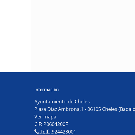
Información
Ayuntamiento de Cheles
Plaza Díaz Ambrona,1 - 06105 Cheles (Badajo
Ver mapa
CIF: P0604200F
Telf.:
924423001