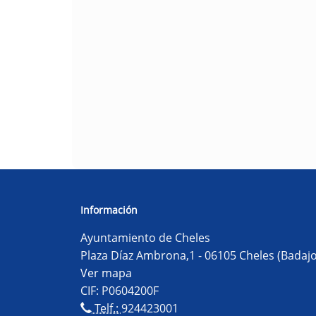
Información
Ayuntamiento de Cheles
Plaza Díaz Ambrona,1 - 06105 Cheles (Badajo
Ver mapa
CIF: P0604200F
Telf.:
924423001