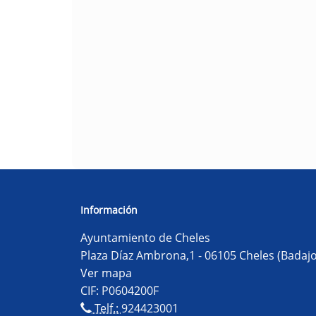
Información
Ayuntamiento de Cheles
Plaza Díaz Ambrona,1 - 06105 Cheles (Badajo
Ver mapa
CIF: P0604200F
Telf.:
924423001