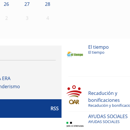
26
27
28
2
3
4
El tiempo
El tiempo
A ERA
enderismo
Recadución y
bonificaciones
Recadución y bonificaci
RSS
AYUDAS SOCIALES
AYUDAS SOCIALES