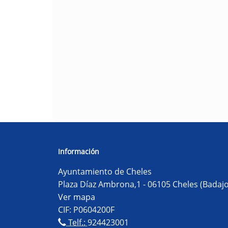
Información
Ayuntamiento de Cheles
Plaza Díaz Ambrona,1 - 06105 Cheles (Badajo
Ver mapa
CIF: P0604200F
Telf.:
924423001