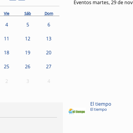
Eventos martes, 29 de no
Vie
Sáb
Dom
4
5
6
11
12
13
18
19
20
25
26
27
2
3
4
El tiempo
El tiempo