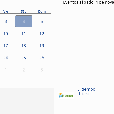
Eventos sábado, 4 de nov
Vie
Sáb
Dom
3
4
5
10
11
12
17
18
19
24
25
26
1
2
3
El tiempo
El tiempo