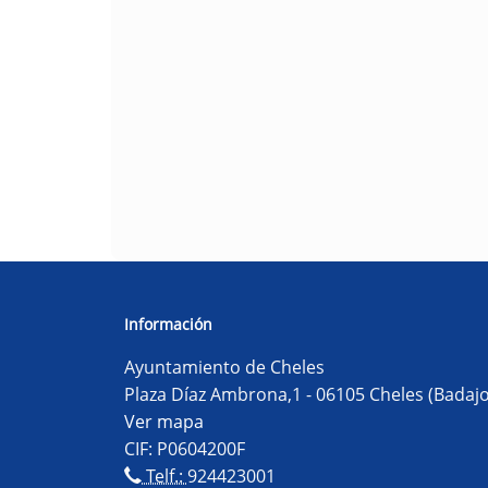
Información
Ayuntamiento de Cheles
Plaza Díaz Ambrona,1 - 06105 Cheles (Badajo
Ver mapa
CIF: P0604200F
Telf.:
924423001