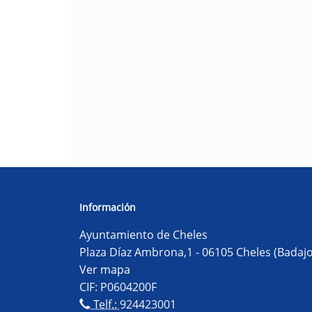
Información
Ayuntamiento de Cheles
Plaza Díaz Ambrona,1 - 06105 Cheles (Badajo
Ver mapa
CIF: P0604200F
Telf.:
924423001