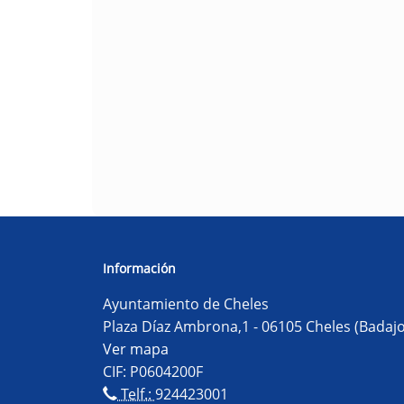
Información
Ayuntamiento de Cheles
Plaza Díaz Ambrona,1 - 06105 Cheles (Badajo
Ver mapa
CIF: P0604200F
Telf.:
924423001