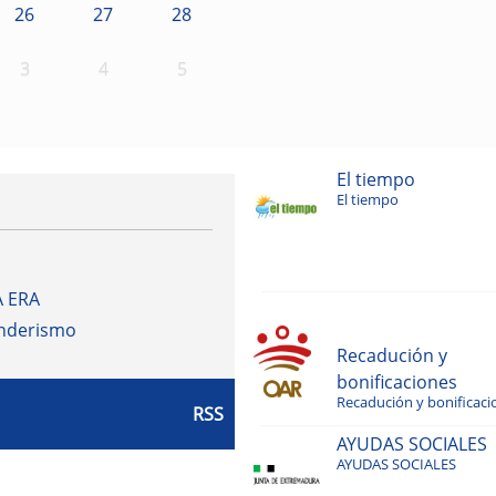
26
27
28
3
4
5
El tiempo
El tiempo
A ERA
enderismo
Recadución y
bonificaciones
Recadución y bonificaci
RSS
AYUDAS SOCIALES
AYUDAS SOCIALES