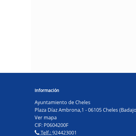
Información
Ayuntamiento de Cheles
Plaza Díaz Ambrona,1 - 06105 Cheles (Badajo
Ver mapa
CIF: P0604200F
Telf.:
924423001