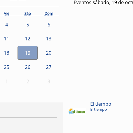
Eventos sábado, 19 de oct
Vie
Sáb
Dom
4
5
6
11
12
13
18
19
20
25
26
27
1
2
3
El tiempo
El tiempo