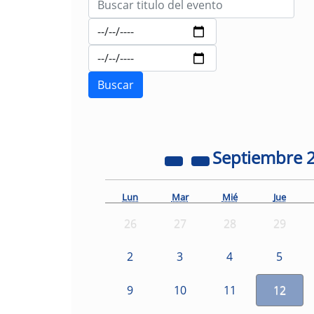
Septiembre
Lun
Mar
Mié
Jue
26
27
28
29
2
3
4
5
9
10
11
12