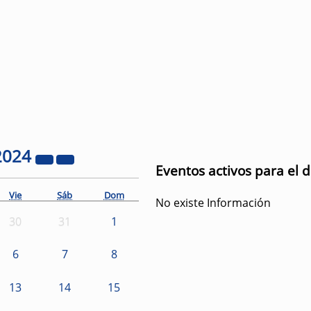
2024
Eventos activos para el 
Vie
Sáb
Dom
No existe Información
30
31
1
6
7
8
13
14
15