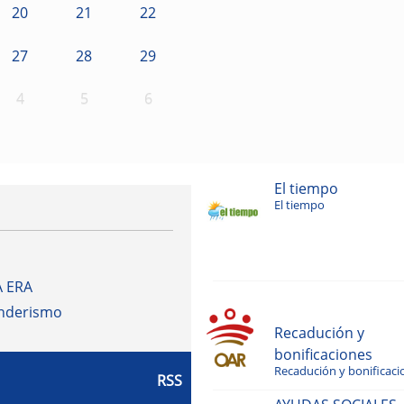
20
21
22
27
28
29
4
5
6
El tiempo
El tiempo
A ERA
enderismo
Recadución y
bonificaciones
Recadución y bonificaci
RSS